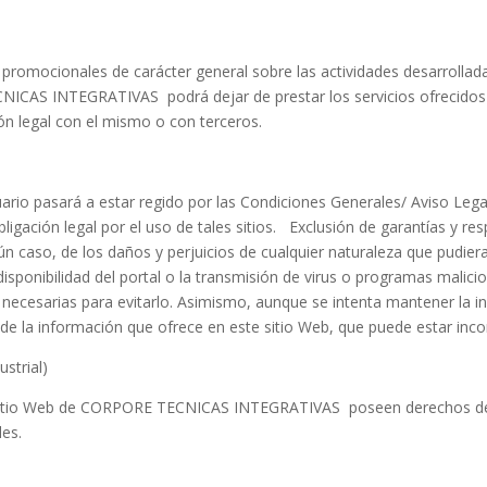
s y promocionales de carácter general sobre las actividades desarr
NICAS INTEGRATIVAS podrá dejar de prestar los servicios ofrecidos 
ión legal con el mismo o con terceros.
 usuario pasará a estar regido por las Condiciones Generales/ Aviso L
igación legal por el uso de tales sitios. Exclusión de garantías y
aso, de los daños y perjuicios de cualquier naturaleza que pudieran 
disponibilidad del portal o la transmisión de virus o programas malici
 necesarias para evitarlo. Asimismo, aunque se intenta mantener l
de la información que ofrece en este sitio Web, que puede estar inco
ustrial)
 sitio Web de CORPORE TECNICAS INTEGRATIVAS poseen derechos de 
les.